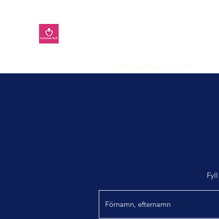
Karlstad HLR
Kurs och hjärtstartare
Bokningsfråga Vuxen HLR
Offer
Fyl